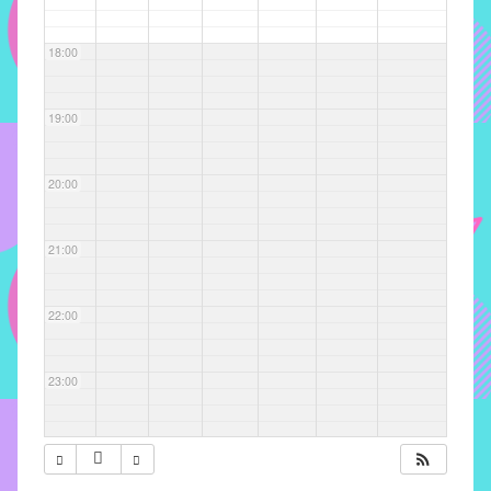
com
soluções
18:00
pacificadoras
para
os
19:00
problemas
verificados
20:00
no
instituto,
bem
21:00
como
propor
22:00
diretrizes
e
ações
23:00
para
a
prevenção
e