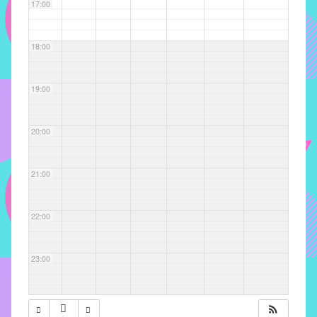
com
17:00
soluções
pacificadoras
18:00
para
os
problemas
19:00
verificados
no
20:00
instituto,
bem
como
21:00
propor
diretrizes
22:00
e
ações
para
23:00
a
prevenção
e