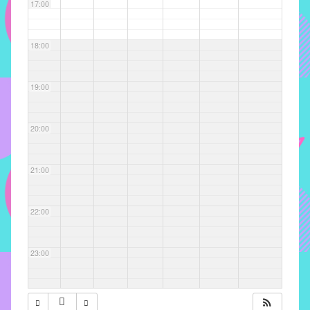
com
17:00
soluções
pacificadoras
18:00
para
os
problemas
19:00
verificados
no
20:00
instituto,
bem
como
21:00
propor
diretrizes
22:00
e
ações
para
23:00
a
prevenção
e