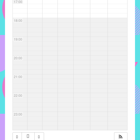
com
17:00
soluções
pacificadoras
18:00
para
os
problemas
19:00
verificados
no
20:00
instituto,
bem
como
21:00
propor
diretrizes
22:00
e
ações
para
23:00
a
prevenção
e