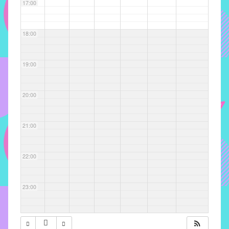
com
17:00
soluções
pacificadoras
18:00
para
os
problemas
19:00
verificados
no
20:00
instituto,
bem
como
21:00
propor
diretrizes
22:00
e
ações
para
23:00
a
prevenção
e