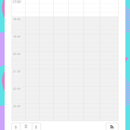
com
17:00
soluções
pacificadoras
18:00
para
os
problemas
19:00
verificados
no
20:00
instituto,
bem
como
21:00
propor
diretrizes
22:00
e
ações
para
23:00
a
prevenção
e