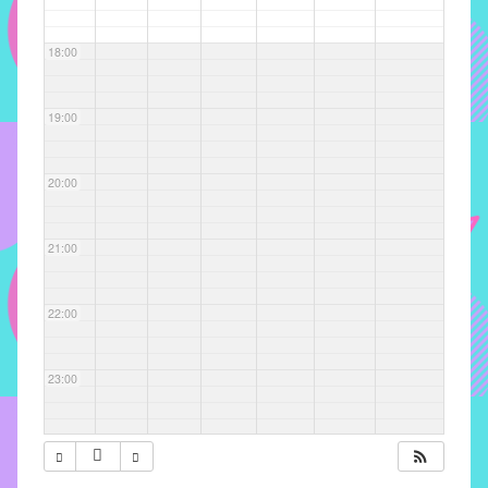
com
soluções
18:00
pacificadoras
para
os
19:00
problemas
verificados
20:00
no
instituto,
bem
21:00
como
propor
22:00
diretrizes
e
ações
23:00
para
a
prevenção
e