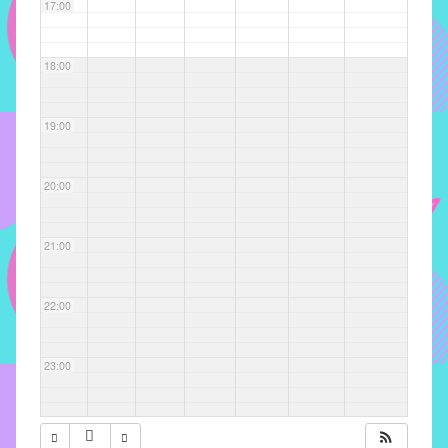
com
17:00
soluções
pacificadoras
18:00
para
os
problemas
19:00
verificados
no
20:00
instituto,
bem
como
21:00
propor
diretrizes
22:00
e
ações
para
23:00
a
prevenção
e