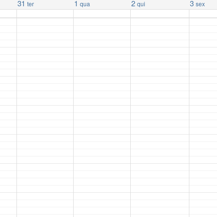
31
1
2
3
ter
qua
qui
sex