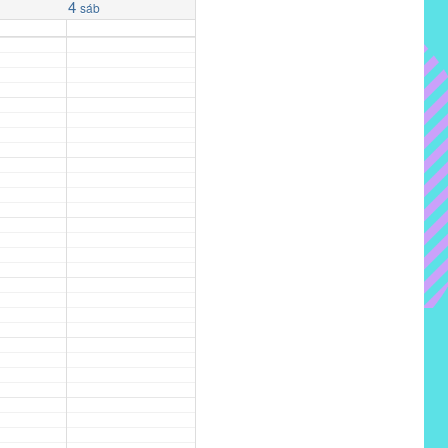
4
sáb