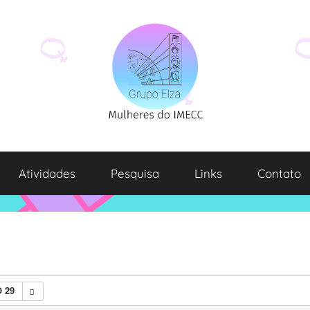
Atividades
Pesquisa
Links
Contato
 29