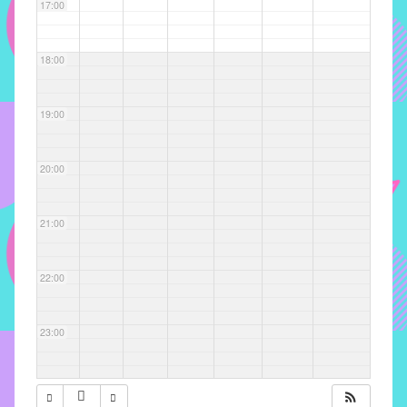
com
17:00
soluções
pacificadoras
18:00
para
os
problemas
19:00
verificados
no
20:00
instituto,
bem
como
21:00
propor
diretrizes
22:00
e
ações
para
23:00
a
prevenção
e