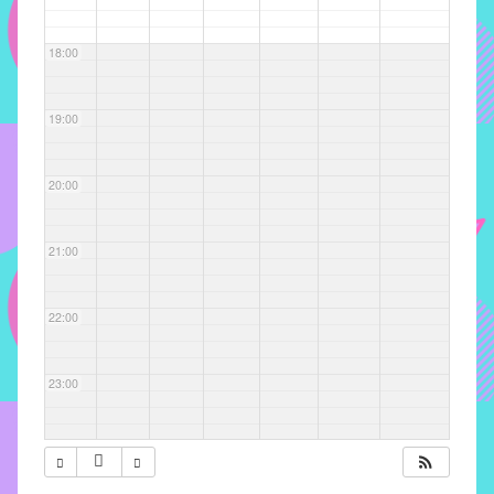
com
soluções
18:00
pacificadoras
para
os
19:00
problemas
verificados
20:00
no
instituto,
bem
21:00
como
propor
22:00
diretrizes
e
ações
23:00
para
a
prevenção
e