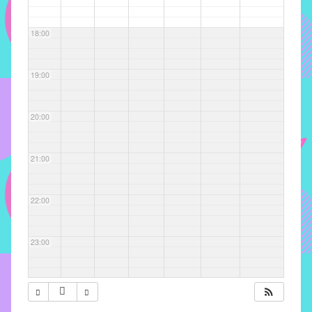
com
soluções
18:00
pacificadoras
para
os
19:00
problemas
verificados
20:00
no
instituto,
bem
21:00
como
propor
22:00
diretrizes
e
ações
23:00
para
a
prevenção
e