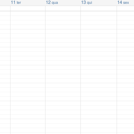
11
12
13
14
ter
qua
qui
sex