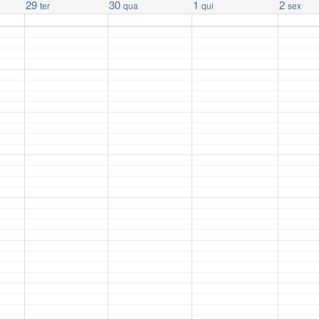
29
30
1
2
ter
qua
qui
sex