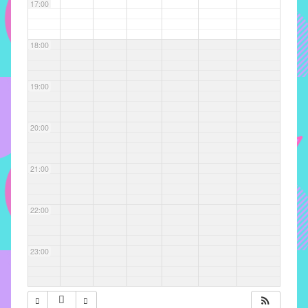
com
17:00
soluções
pacificadoras
18:00
para
os
problemas
19:00
verificados
no
20:00
instituto,
bem
como
21:00
propor
diretrizes
22:00
e
ações
para
23:00
a
prevenção
e