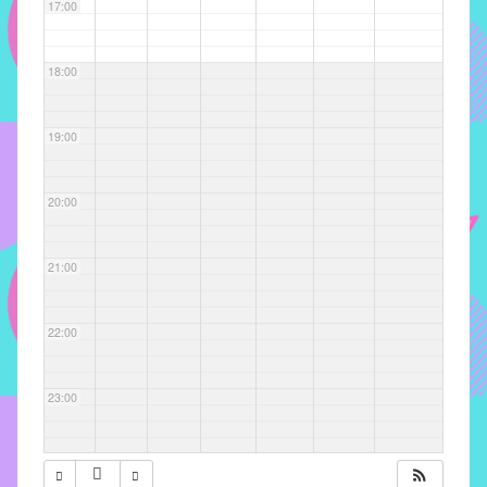
com
17:00
soluções
pacificadoras
18:00
para
os
problemas
19:00
verificados
no
20:00
instituto,
bem
como
21:00
propor
diretrizes
22:00
e
ações
para
23:00
a
prevenção
e