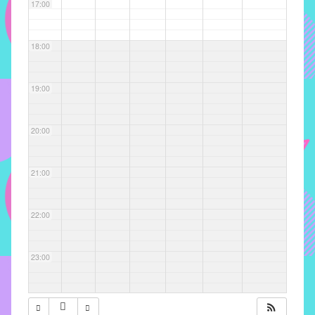
com
17:00
soluções
pacificadoras
18:00
para
os
problemas
19:00
verificados
no
20:00
instituto,
bem
como
21:00
propor
diretrizes
22:00
e
ações
para
23:00
a
prevenção
e