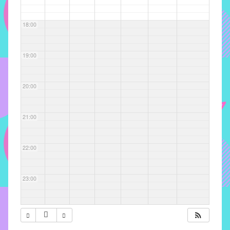
com
soluções
18:00
pacificadoras
para
os
19:00
problemas
verificados
20:00
no
instituto,
bem
21:00
como
propor
22:00
diretrizes
e
ações
23:00
para
a
prevenção
e