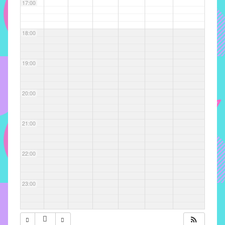
com
17:00
soluções
pacificadoras
18:00
para
os
problemas
19:00
verificados
no
20:00
instituto,
bem
como
21:00
propor
diretrizes
22:00
e
ações
para
23:00
a
prevenção
e