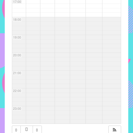
com
17:00
soluções
pacificadoras
18:00
para
os
problemas
19:00
verificados
no
20:00
instituto,
bem
como
21:00
propor
diretrizes
22:00
e
ações
para
23:00
a
prevenção
e