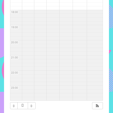
com
soluções
18:00
pacificadoras
para
os
19:00
problemas
verificados
20:00
no
instituto,
bem
21:00
como
propor
22:00
diretrizes
e
ações
23:00
para
a
prevenção
e