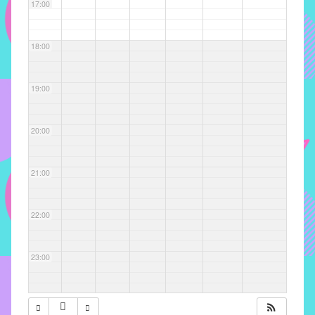
com
17:00
soluções
pacificadoras
18:00
para
os
problemas
19:00
verificados
no
20:00
instituto,
bem
como
21:00
propor
diretrizes
22:00
e
ações
para
23:00
a
prevenção
e