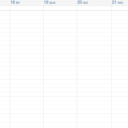
18
19
20
21
ter
qua
qui
sex