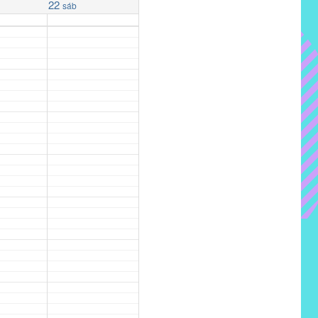
22
sáb