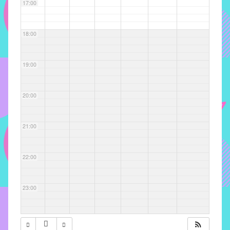
com
17:00
soluções
pacificadoras
18:00
para
os
problemas
19:00
verificados
no
20:00
instituto,
bem
como
21:00
propor
diretrizes
22:00
e
ações
para
23:00
a
prevenção
e