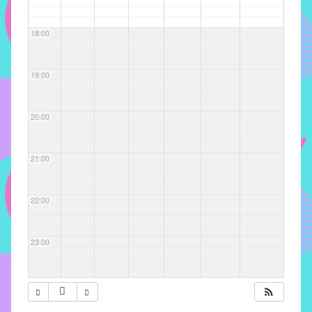
com
soluções
18:00
pacificadoras
para
os
19:00
problemas
verificados
20:00
no
instituto,
bem
21:00
como
propor
22:00
diretrizes
e
ações
23:00
para
a
prevenção
e