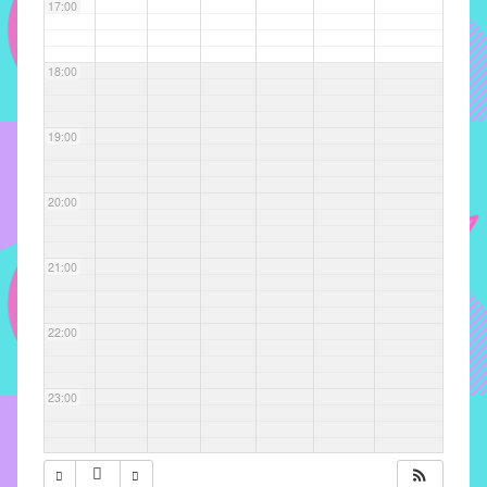
com
17:00
soluções
pacificadoras
18:00
para
os
problemas
19:00
verificados
no
20:00
instituto,
bem
como
21:00
propor
diretrizes
22:00
e
ações
para
23:00
a
prevenção
e