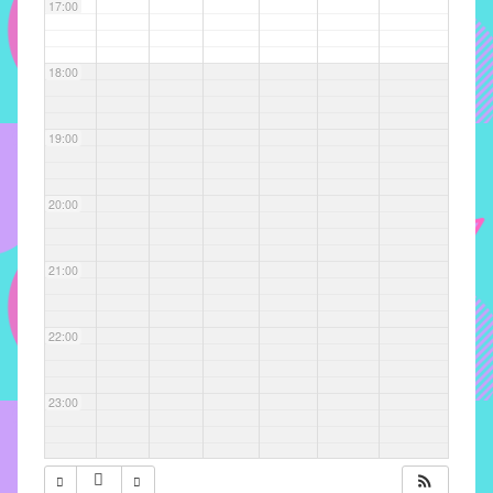
com
17:00
soluções
pacificadoras
18:00
para
os
problemas
19:00
verificados
no
20:00
instituto,
bem
como
21:00
propor
diretrizes
22:00
e
ações
para
23:00
a
prevenção
e