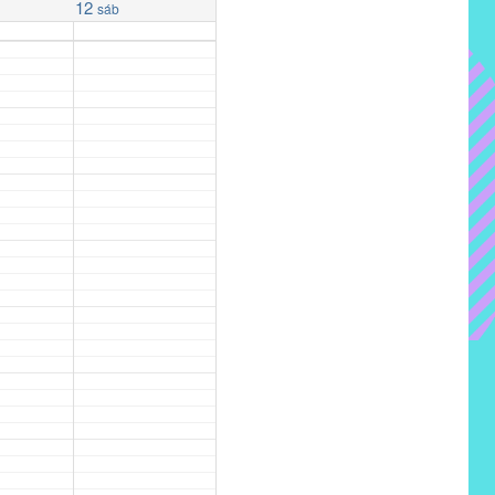
12
sáb