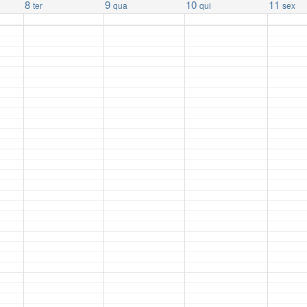
8
9
10
11
ter
qua
qui
sex