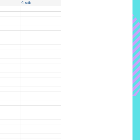
4
sáb