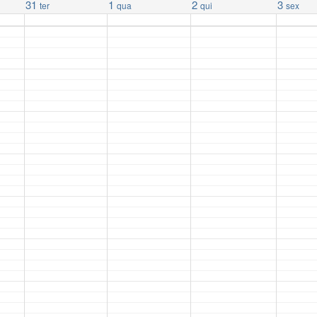
31
1
2
3
ter
qua
qui
sex