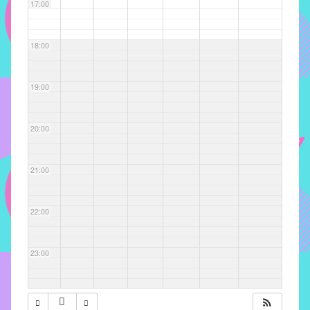
com
17:00
soluções
pacificadoras
18:00
para
os
problemas
19:00
verificados
no
20:00
instituto,
bem
como
21:00
propor
diretrizes
22:00
e
ações
para
23:00
a
prevenção
e