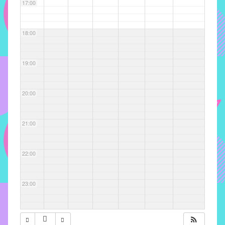
com
17:00
soluções
pacificadoras
18:00
para
os
problemas
19:00
verificados
no
20:00
instituto,
bem
como
21:00
propor
diretrizes
22:00
e
ações
para
23:00
a
prevenção
e