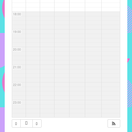
com
soluções
18:00
pacificadoras
para
os
19:00
problemas
verificados
20:00
no
instituto,
bem
21:00
como
propor
22:00
diretrizes
e
ações
23:00
para
a
prevenção
e