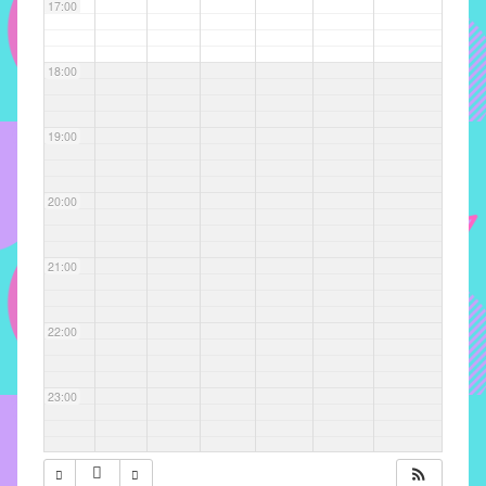
com
17:00
soluções
pacificadoras
18:00
para
os
problemas
19:00
verificados
no
20:00
instituto,
bem
como
21:00
propor
diretrizes
22:00
e
ações
para
23:00
a
prevenção
e