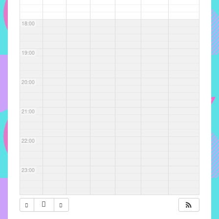
com
soluções
18:00
pacificadoras
para
os
19:00
problemas
verificados
20:00
no
instituto,
bem
21:00
como
propor
22:00
diretrizes
e
ações
23:00
para
a
prevenção
e