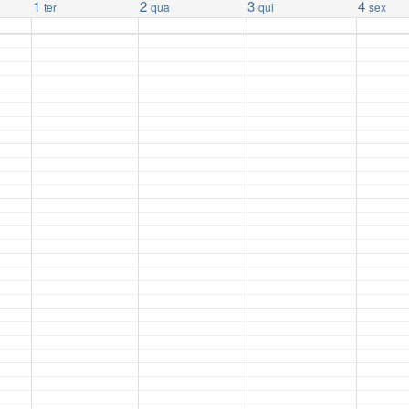
1
2
3
4
ter
qua
qui
sex