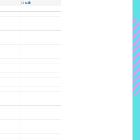
5
sáb