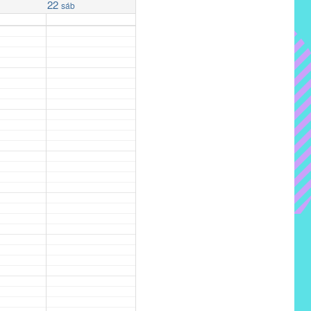
22
sáb