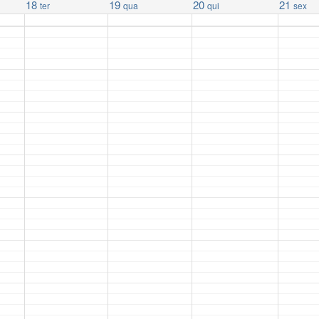
18
19
20
21
ter
qua
qui
sex