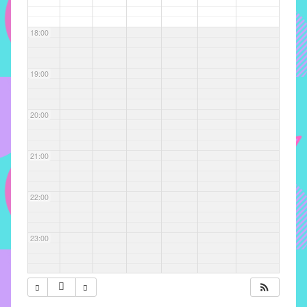
com
soluções
18:00
pacificadoras
para
os
19:00
problemas
verificados
20:00
no
instituto,
bem
21:00
como
propor
22:00
diretrizes
e
ações
23:00
para
a
prevenção
e