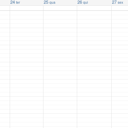
24
25
26
27
ter
qua
qui
sex