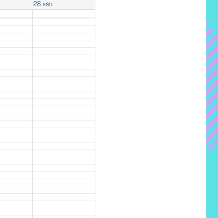
28
sáb