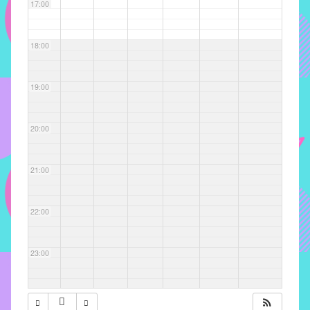
com
17:00
soluções
pacificadoras
18:00
para
os
problemas
19:00
verificados
no
20:00
instituto,
bem
como
21:00
propor
diretrizes
22:00
e
ações
para
23:00
a
prevenção
e