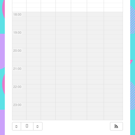
com
soluções
18:00
pacificadoras
para
os
19:00
problemas
verificados
20:00
no
instituto,
bem
21:00
como
propor
22:00
diretrizes
e
ações
23:00
para
a
prevenção
e