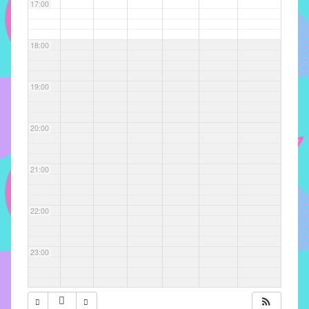
com
17:00
soluções
pacificadoras
18:00
para
os
problemas
19:00
verificados
no
20:00
instituto,
bem
como
21:00
propor
diretrizes
22:00
e
ações
para
23:00
a
prevenção
e