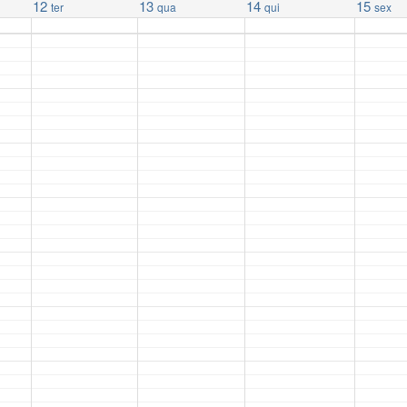
12
13
14
15
ter
qua
qui
sex