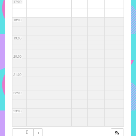
com
17:00
soluções
pacificadoras
18:00
para
os
problemas
19:00
verificados
no
20:00
instituto,
bem
como
21:00
propor
diretrizes
22:00
e
ações
para
23:00
a
prevenção
e