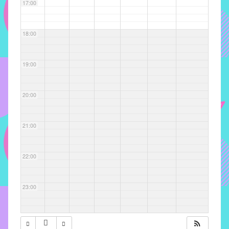
com
17:00
soluções
pacificadoras
18:00
para
os
problemas
19:00
verificados
no
20:00
instituto,
bem
como
21:00
propor
diretrizes
22:00
e
ações
para
23:00
a
prevenção
e