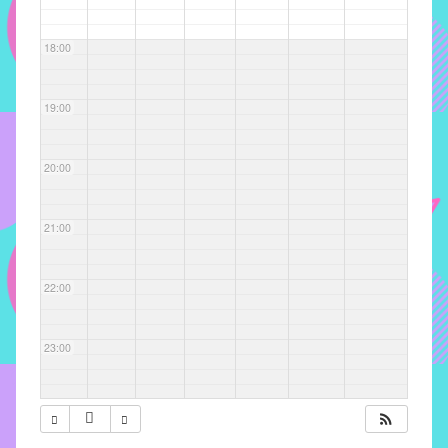
com
soluções
18:00
pacificadoras
para
os
19:00
problemas
verificados
20:00
no
instituto,
bem
21:00
como
propor
22:00
diretrizes
e
ações
23:00
para
a
prevenção
e