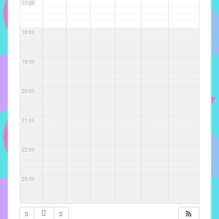
com
17:00
soluções
pacificadoras
18:00
para
os
problemas
19:00
verificados
no
20:00
instituto,
bem
como
21:00
propor
diretrizes
22:00
e
ações
para
23:00
a
prevenção
e