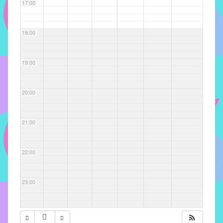
com
17:00
soluções
pacificadoras
18:00
para
os
problemas
19:00
verificados
no
20:00
instituto,
bem
como
21:00
propor
diretrizes
22:00
e
ações
para
23:00
a
prevenção
e