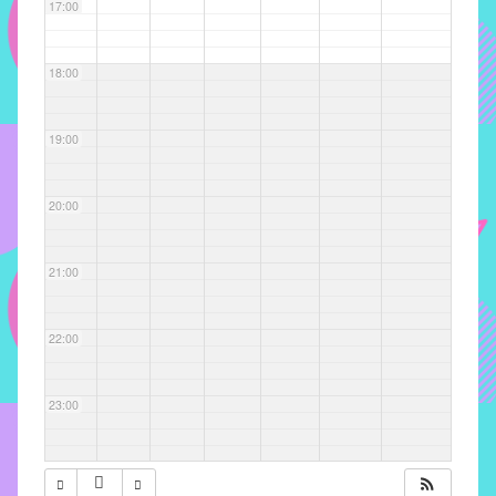
com
17:00
soluções
pacificadoras
18:00
para
os
problemas
19:00
verificados
no
20:00
instituto,
bem
como
21:00
propor
diretrizes
22:00
e
ações
para
23:00
a
prevenção
e