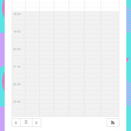
com
soluções
18:00
pacificadoras
para
os
19:00
problemas
verificados
20:00
no
instituto,
bem
21:00
como
propor
22:00
diretrizes
e
ações
23:00
para
a
prevenção
e