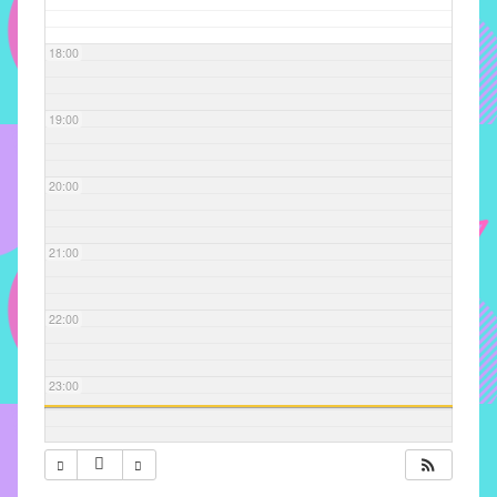
com
soluções
18:00
pacificadoras
para
os
19:00
problemas
verificados
20:00
no
instituto,
bem
21:00
como
propor
22:00
diretrizes
e
ações
23:00
para
a
prevenção
e